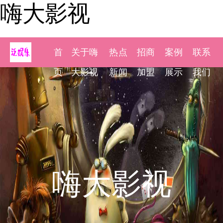
嗨大影视
首
关于嗨
热点
招商
案例
联系
页
大影视
新闻
加盟
展示
我们
嗨大影视