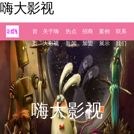
嗨大影视
首
关于嗨
热点
招商
案例
联系
页
大影视
新闻
加盟
展示
我们
嗨大影视